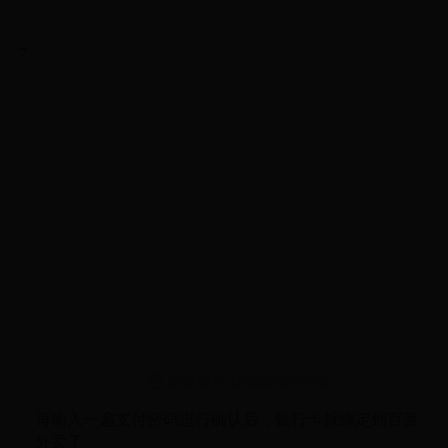
再输入一遍支付密码进行确认后，银行卡就绑定到百度
外卖了