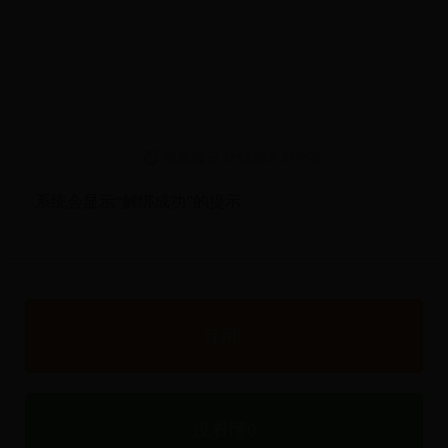
系统会显示“解绑成功”的提示
有用
0
没看懂
0