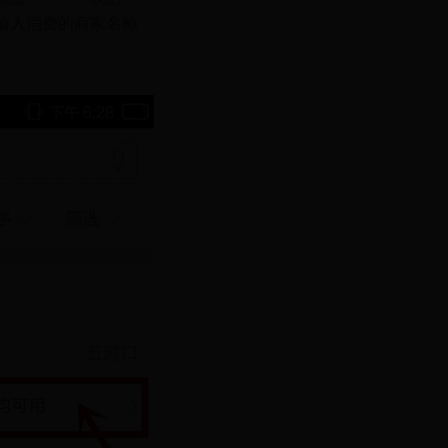
输入消费的商家名称