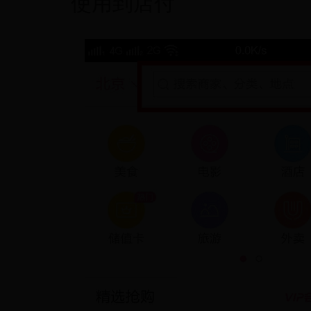
使用到店付