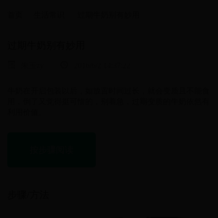
首页
生活常识
过期牛奶别有妙用
过期牛奶别有妙用
朱玉zy
2016/6/2 14:37:22
牛奶在开启包装以后，如放置时间过长，就会变质且不能食
用，倒了又觉得挺可惜的，别着急，过期变质的牛奶依然有
利用价值。
按步骤阅读
步骤/方法