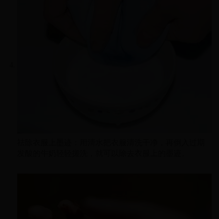
祛除衣服上墨迹：用清水把衣服清洗干净，再倒入过期
发酸的牛奶轻轻搓洗，就可以除去衣服上的墨迹。