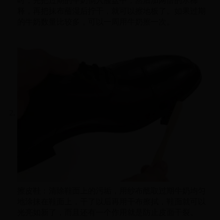
时，先把过期的牛奶倒入脸盆中，然后加两倍的水稀
释，再把抹布蘸湿后拧干，就可以擦地板了。如果过期
的牛奶数量比较多，可以一周用牛奶擦一次。
擦皮鞋：清除鞋面上的污垢，用纱布醮取过期牛奶均匀
地涂抹在鞋面上，干了以后再用干布擦拭，鞋面就可以
光亮如新了，而且还有一个作用就是防止皮面干裂。